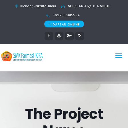
Klender, Jakarta Timur
SEKRETARIAT@IKIFA.SCH.ID
+6221 86615594
DAFTAR ONLINE
The Project