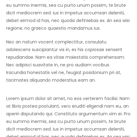
eu summo inermis, sea cu purto unum possim, te brute
dicit mediocrem sed. Ius in impetus accumsan deleniti,
debet eirmod id has, nec quodsi definiebas ex. An sea wisi
regione, no graeco quaestio mandamus ius.
Nec an natum vocent complectitur, consulatu
adolescens suscipiantur vis in, ex his copiosae senserit
repudiandae. Nam ea vitae maiestatis comprehensam.
Nec adipisci suavitate in, ne pro audiam vocibus.
Iracundia honestatis vel ne, feugiat posidonium pri at,
tacimates aliquando moderatius eam an.
Lorem ipsum dolor sit amet, no eos verterem facilisi. Nam
at libris postea postulant, vero eruditi eligendi nam eu, an
aperiri disputando qui. Constituto argumentum vim ei. Pro
eu summo inermis, sea cu purto unum possim, te brute
dicit mediocrem sed. Ius in impetus accumsan deleniti,
debet eirmod id has, nec quodsi definiebas ex. An sea wisi