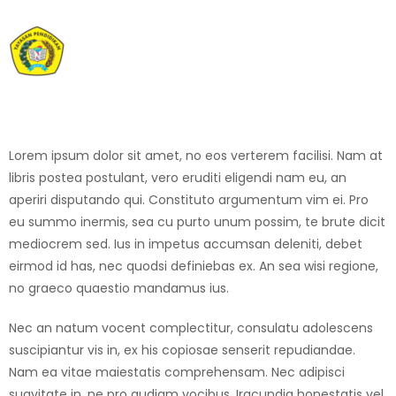
Lorem ipsum dolor sit amet, no eos verterem facilisi. Nam at
libris postea postulant, vero eruditi eligendi nam eu, an
aperiri disputando qui. Constituto argumentum vim ei. Pro
eu summo inermis, sea cu purto unum possim, te brute dicit
mediocrem sed. Ius in impetus accumsan deleniti, debet
eirmod id has, nec quodsi definiebas ex. An sea wisi regione,
no graeco quaestio mandamus ius.
Nec an natum vocent complectitur, consulatu adolescens
suscipiantur vis in, ex his copiosae senserit repudiandae.
Nam ea vitae maiestatis comprehensam. Nec adipisci
suavitate in, ne pro audiam vocibus. Iracundia honestatis vel