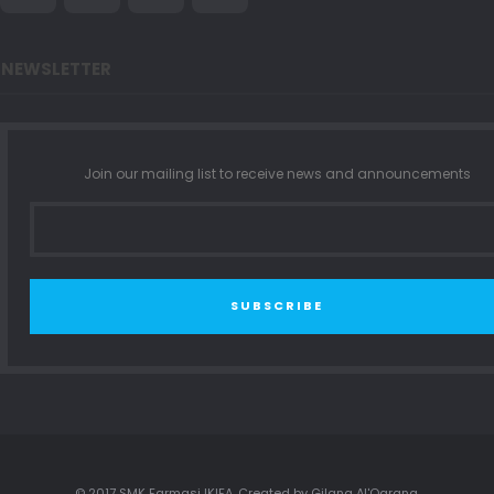
NEWSLETTER
Join our mailing list to receive news and announcements
SUBSCRIBE
© 2017 SMK Farmasi IKIFA. Created by Gilang Al'Qarana.