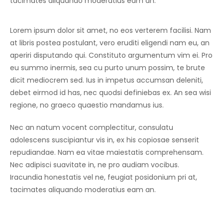
tacimates aliquando moderatius eam an.
Lorem ipsum dolor sit amet, no eos verterem facilisi. Nam
at libris postea postulant, vero eruditi eligendi nam eu, an
aperiri disputando qui. Constituto argumentum vim ei. Pro
eu summo inermis, sea cu purto unum possim, te brute
dicit mediocrem sed. Ius in impetus accumsan deleniti,
debet eirmod id has, nec quodsi definiebas ex. An sea wisi
regione, no graeco quaestio mandamus ius.
Nec an natum vocent complectitur, consulatu
adolescens suscipiantur vis in, ex his copiosae senserit
repudiandae. Nam ea vitae maiestatis comprehensam.
Nec adipisci suavitate in, ne pro audiam vocibus.
Iracundia honestatis vel ne, feugiat posidonium pri at,
tacimates aliquando moderatius eam an.