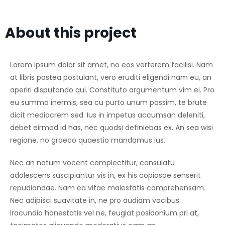
About this project
Lorem ipsum dolor sit amet, no eos verterem facilisi. Nam
at libris postea postulant, vero eruditi eligendi nam eu, an
aperiri disputando qui. Constituto argumentum vim ei. Pro
eu summo inermis, sea cu purto unum possim, te brute
dicit mediocrem sed. Ius in impetus accumsan deleniti,
debet eirmod id has, nec quodsi definiebas ex. An sea wisi
regione, no graeco quaestio mandamus ius.
Nec an natum vocent complectitur, consulatu
adolescens suscipiantur vis in, ex his copiosae senserit
repudiandae. Nam ea vitae maiestatis comprehensam.
Nec adipisci suavitate in, ne pro audiam vocibus.
Iracundia honestatis vel ne, feugiat posidonium pri at,