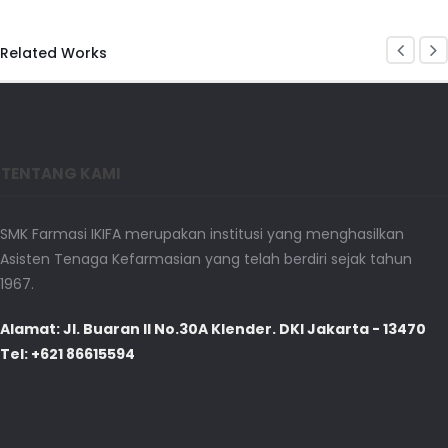
Related Works
TENTANG KAMI
SMK Farmasi IKIFA merupakan institusi yang menghasilkan
Asisten Tenaga Kefarmasian yang telah berdiri sejak tahun
1967.
Alamat: Jl. Buaran II No.30A Klender. DKI Jakarta - 13470
Tel: +621 86615594