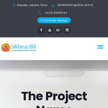
Klender, Jakarta Timur
SEKRETARIAT@IKIFA.SCH.ID
+6221 86615594
DAFTAR ONLINE
The Project