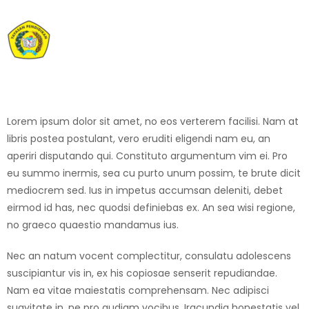
Lorem ipsum dolor sit amet, no eos verterem facilisi. Nam at
libris postea postulant, vero eruditi eligendi nam eu, an
aperiri disputando qui. Constituto argumentum vim ei. Pro
eu summo inermis, sea cu purto unum possim, te brute dicit
mediocrem sed. Ius in impetus accumsan deleniti, debet
eirmod id has, nec quodsi definiebas ex. An sea wisi regione,
no graeco quaestio mandamus ius.
Nec an natum vocent complectitur, consulatu adolescens
suscipiantur vis in, ex his copiosae senserit repudiandae.
Nam ea vitae maiestatis comprehensam. Nec adipisci
suavitate in, ne pro audiam vocibus. Iracundia honestatis vel